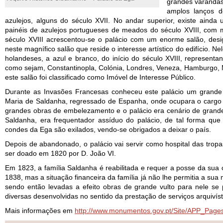
grandes varandas.
amplos lanços d
azulejos, alguns do século XVII. No andar superior, existe aind
painéis de azulejos portugueses de meados do século XVIII, com m
século XVIII acrescentou-se o palácio com um enorme salão, de
neste magnífico salão que reside o interesse artístico do edifício. N
holandeses, a azul e branco, do início do século XVIII, representa
como sejam, Constantinopla, Colónia, Londres, Veneza, Hamburgo, 
este salão foi classificado como Imóvel de Interesse Público.
Durante as Invasões Francesas conheceu este palácio um grande 
Maria de Saldanha, regressado de Espanha, onde ocupara o cargo
grandes obras de embelezamento e o palácio era cenário de grandes
Saldanha, era frequentador assíduo do palácio, de tal forma que
condes da Ega são exilados, vendo-se obrigados a deixar o país.
Depois de abandonado, o palácio vai servir como hospital das trop
ser doado em 1820 por D. João VI.
Em 1823, a família Saldanha é reabilitada e requer a posse da sua 
1838, mas a situação financeira da família já não lhe permitia a sua
sendo então levadas a efeito obras de grande vulto para nele se p
diversas desenvolvidas no sentido da prestação de serviços arquivíst
Mais informações em
http://www.monumentos.gov.pt/Site/APP_Pag