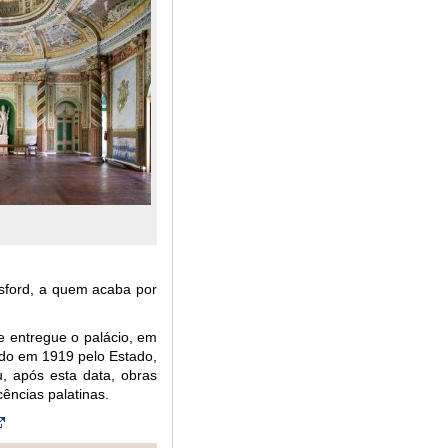
esford, a quem acaba por
e entregue o palácio, em
rido em 1919 pelo Estado,
u, após esta data, obras
ências palatinas.