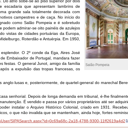
 Do átrio sobe-se ao piso superior por dois
e escadaria que apresentam lambrins de
a uma grande sala totalmente decorada com
otivos campestres e de caça. No início do
signado como Salão Pompeia e é sobretudo
ele podem admirar-se oito painéis de azulejos
ndo vistas de cidades portuárias da Europa,
Midelburgo, Roterdão e Antuérpia. Em 1950,
esplendor. O 2º conde da Ega, Aires José
 de Embaixador de Portugal, mandara fazer
 festas. O general Junot, amigo da família
Salão Pompeia
 após a expulsão das tropas francesas, os
as anglo-lusas e, posteriormente, de quartel-general do marechal Ber
casa senhorial. Depois de longa demanda em tribunal, é-lhe finalment
 manutenção. É vendido e passa por vários proprietários até ser adqui
oder instalar o Arquivo Histórico Colonial, criado em 1931. Recebe
icos, o que não invalida que se mantenham, ainda hoje, fortes reminisc
esUser/SIPASearch.aspx?id=0c69a68c-2a18-4788-9300-11ff2619a4d2