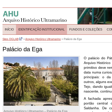
INÍCIO
IDENTIFICAÇÃO INSTITUCIONAL
FUNDOS E COLEÇÕES
CO
Sites DGLAB
>
Arquivo Histórico Ultramarino
>
Palácio da Ega
Palácio da Ega
O palácio do Pát
Arquivo Histórico 
primitivo deve r
data numa curiosa
principais: o d
outros, alguns ex
Tejo, dando igua
nascente, continu
A fachada apres
portão central
Saldanha. De c
Arquivo Histórico Ultramarino – Palácio da Ega