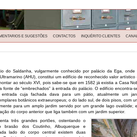
MENTARIOS E SUGESTÕES
CONTACTOS
INQUÉRITO CLIENTES
CANA
io do Saldanha, vulgarmente conhecido por palácio da Ega, onde 
Ultramarino (AHU), constitui um edifício de reconhecido valor artístico
emontar ao século XVI, pois sabe-se que em 1582 já existia a Casa No
 fonte de “embrechados” à entrada do palácio. O edifício encontra-se
a entrada cuja fachada dava para um pátio, atualmente um jar
emplares botânicos extraeuropeus; o do lado sul, de dois pisos, com 
lmente para um amplo jardim servido por um grande lago ovalóide; 
ação do corpo anterior que liga também com um jardim superior.
enta três grandes portões, ostentando o
 o brasão dos Coutinho, Albuquerque e
ada lado do corpo central existem duas